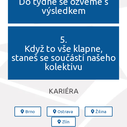
Do týdne se ozveme s
výsledkem
5.
Když to vše klapne,
staneš se součástí našeho
kolektivu
KARIÉRA
Brno
Ostrava
Žilina
Zlín