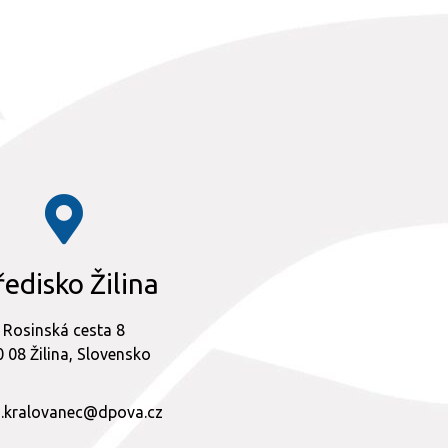
ředisko Žilina
Rosinská cesta 8
 08 Žilina, Slovensko
.kralovanec@dpova.cz