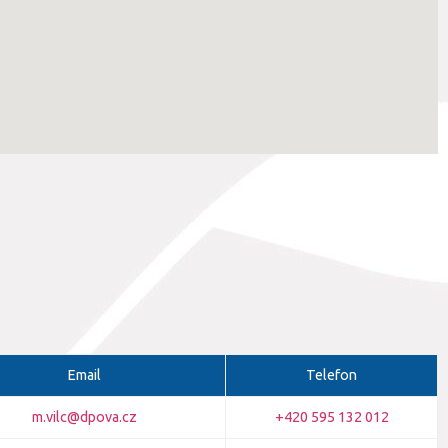
Email
Telefon
m.vilc@dpova.cz
+420 595 132 012