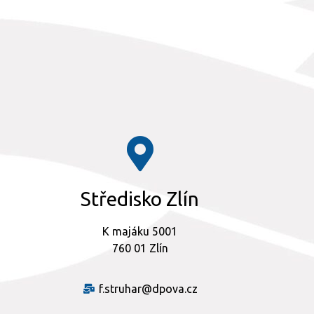
Středisko Zlín
K majáku 5001
760 01 Zlín
f.struhar@dpova.cz