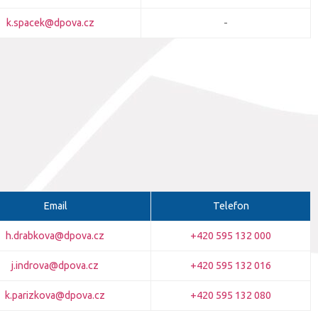
k.spacek@dpova.cz
-
Email
Telefon
h.drabkova@dpova.cz
+420 595 132 000
j.indrova@
dpova.cz
+420 595 132 016
k.parizkova@dpova.cz
+420 595 132 080