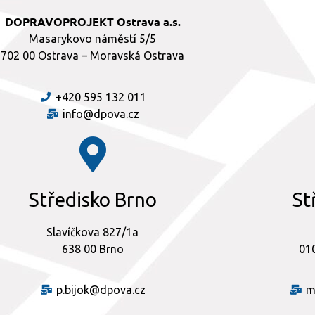
DOPRAVOPROJEKT Ostrava a.s.
Masarykovo náměstí 5/5
702 00 Ostrava – Moravská Ostrava
+420 595 132 011
info@dpova.cz
Středisko Brno
St
Slavíčkova 827/1a
638 00 Brno
010
p.bijok@dpova.cz
m